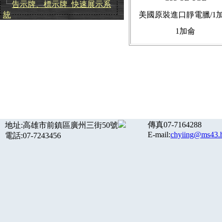
告示牌、標示牌_快速展示系
統
美國原裝進口靜電臘/1
1加侖
傳真07-7164288
地址:高雄市前鎮區廣州三街50號
E-mail:
chyiing@ms43.h
電話:07-7243456