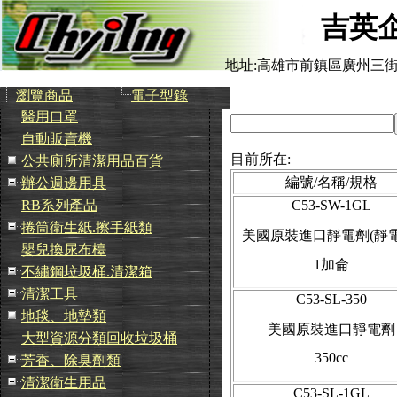
吉英
地址:高雄市前鎮區廣州三街
瀏覽商品
電子型錄
醫用口罩
自動販賣機
目前所在:
公共廁所清潔用品百貨
編號/名稱/規格
辦公週邊用具
C53-SW-1GL
RB系列產品
捲筒衛生紙.擦手紙類
美國原裝進口靜電劑(靜電
嬰兒換尿布檯
1加侖
不繡鋼垃圾桶.清潔箱
清潔工具
C53-SL-350
地毯、地墊類
美國原裝進口靜電劑
大型資源分類回收垃圾桶
350cc
芳香、除臭劑類
清潔衛生用品
C53-SL-1GL