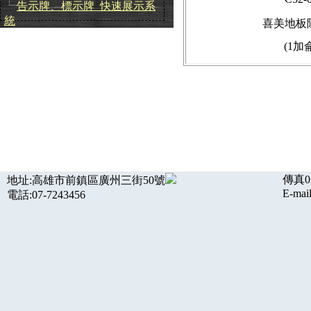
告示牌、標示牌_快速展示系
統
喜美地板
(1加
傳真07
地址:高雄市前鎮區廣州三街50號
E-mail
電話:07-7243456