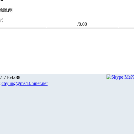
除臘劑
侖)
/0.00
-7164288
:
chyiing@ms43.hinet.net