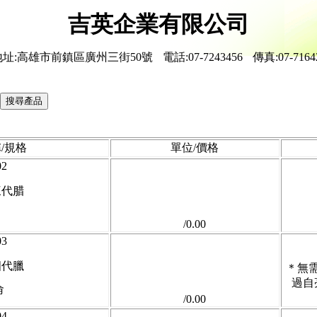
吉英企業有限公司
地址:高雄市前鎮區廣州三街50號
電話:07-7243456
傳真:07-7164
/規格
單位/價格
02
三代腊
/0.00
03
四代臘
＊無
過自
侖
/0.00
04