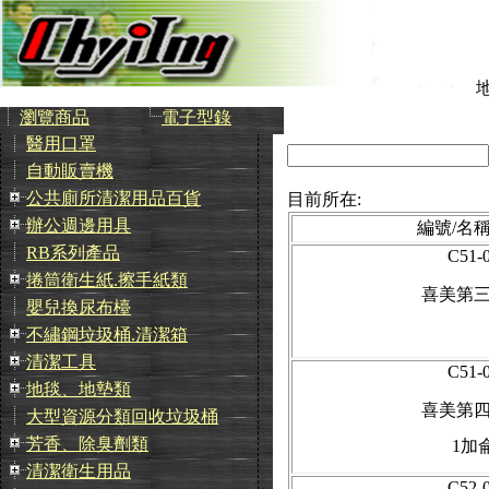
瀏覽商品
電子型錄
醫用口罩
自動販賣機
公共廁所清潔用品百貨
目前所在:
辦公週邊用具
編號/名稱
RB系列產品
C51-
捲筒衛生紙.擦手紙類
喜美第
嬰兒換尿布檯
不繡鋼垃圾桶.清潔箱
清潔工具
C51-
地毯、地墊類
喜美第
大型資源分類回收垃圾桶
芳香、除臭劑類
1加
清潔衛生用品
C52-