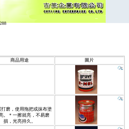
288
商品用途
圖片
需打磨，使用拖把或抹布塗
亮。＊一擦就亮，不易磨
損，光亮持久。