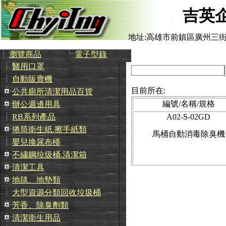
吉英
地址:高雄市前鎮區廣州三街
瀏覽商品
電子型錄
醫用口罩
自動販賣機
目前所在:
公共廁所清潔用品百貨
編號/名稱/規格
辦公週邊用具
A02-S-02GD
RB系列產品
捲筒衛生紙.擦手紙類
馬桶自動消毒除臭機
嬰兒換尿布檯
不繡鋼垃圾桶.清潔箱
清潔工具
地毯、地墊類
大型資源分類回收垃圾桶
芳香、除臭劑類
清潔衛生用品