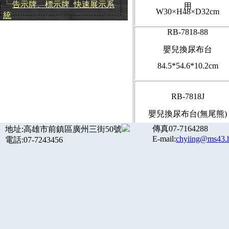
告示牌、標示牌_快速展示系
用
W30×H48×D32cm
統
RB-7818-88
嬰兒換尿布台
84.5*54.6*10.2cm
RB-7818J
嬰兒換尿布台(無尾熊)
傳真07-7164288
地址:高雄市前鎮區廣州三街50號
889*508*102mm
E-mail:
chyiing@ms43.h
電話:07-7243456