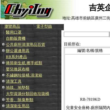
吉英
地址:高雄市前鎮區廣州三街
瀏覽商品
電子型錄
醫用口罩
自動販賣機
目前所在:
公共廁所清潔用品百貨
編號/名稱/規格
辦公週邊用具
RB系列產品
捲筒衛生紙.擦手紙類
嬰兒換尿布檯
不繡鋼垃圾桶.清潔箱
清潔工具
地毯、地墊類
大型資源分類回收垃圾桶
RB-7819KD
芳香、除臭劑類
清潔衛生用品
兒童安全座椅-廁所隔間